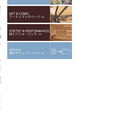
護
大
ィ
だ
し
範
こ
グ
ワ
ベ
ア
と
醸
パ
。
ス
サ
ラ
ん
と