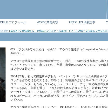
ROFILE プロフィール
WORK 業務内容
ARTICLES 掲載記事
C
ン彷徨通信
|
BACK TO HAMBURG 追憶のハンブルク・未知のドイツ
|
TRANS・BRASIL ブラジル往
022「ブラジルワイン紀行 その10 アウロラ醸造所（Cooperativa Vinicol
Aurora）」
アウロラは共同組合形態の醸造所である。現在、1300の提携農家から購入
たぶどうでワインを生産しており、年間生産量は3800万リットル、その規
はブラジル最大だ。
2004年2月、初めて醸造所を訪れた。ベント・ゴンサウヴェスの街角を3ブ
ロックも占めるほどの大きさ。郊外には、実験用のぶどう畑やワインテク
ロジー・センターも所有しているという。ワイナリーには、観光客用の見
コースもあり、年間を通じ、15万人の観光客が訪れると言う。常時15人の
アーガイドを雇っているほど、この見学コースは盛況だ。見学コースに含
れるロビーには、バッカスの泉があり、赤ワイン（着色水）がこんこんと
いていた。
アウロラ醸造所がスタートしたのは、1931年のこと。16のぶどう栽培農家