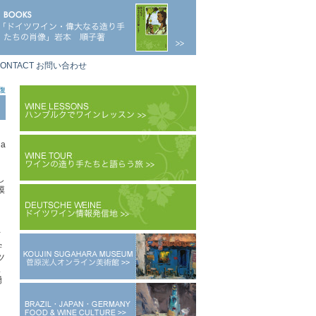
ONTACT お問い合わせ
復
a
し
模
ノ
学
ツ
ま
湧