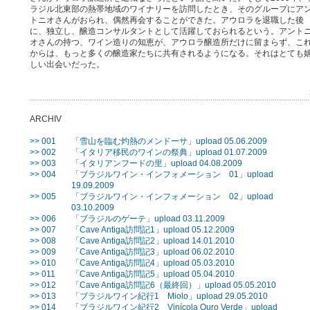
ラジル北東部の熱帯地域のワイナリーを訪問したとき、そのグループにア
トニオさんがおられ、偶然再会することができた。アウロラを退職した後
に、独立し、醸造コンサルタントとして活躍しておられるという。アント
オさんの持つ、ワイン造りの知恵が、アウロラ醸造所だけに留まらず、こ
からは、もっと多くの醸造家たちに共有されるようになる。それはとても
しい出会いだった。
ARCHIV
>> 001
「雪山を臨む灼熱のメンドーサ」upload 05.06.2009
>> 002
「イタリア移民のワインの祭典」upload 01.07.2009
>> 003
「イタリアンフードの里」upload 04.08.2009
>> 004
「ブラジルワイン・インフォメーション 01」upload
19.09.2009
>> 005
「ブラジルワイン・インフォメーション 02」upload
03.10.2009
>> 006
「ブラジルのゲーテ」upload 03.11.2009
>> 007
「Cave Antiga訪問記1」upload 05.12.2009
>> 008
「Cave Antiga訪問記2」upload 14.01.2010
>> 009
「Cave Antiga訪問記3」upload 06.02.2010
>> 010
「Cave Antiga訪問記4」upload 05.03.2010
>> 011
「Cave Antiga訪問記5」upload 05.04.2010
>> 012
「Cave Antiga訪問記6（最終回）」upload 05.05.2010
>> 013
「ブラジルワイン紀行1 Miolo」upload 29.05.2010
>> 014
「ブラジルワイン紀行2 Vinícola Ouro Verde」upload