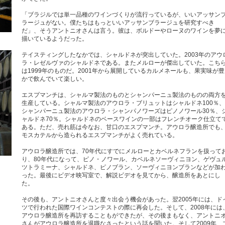
「ブラジルでは単一品種のワインづくりが流行っているが、いいアッサン
ラージュがない。僕たちはもっといいアッサンブラージュを研究すべき
だ」、そうアントニオさんは言う。彼は、ボルドーやローヌのワインを夢
描いているようだった。
テイスティングしたなかでは、シャルドネが突出していた。2003年のアウ
ラ・レゼルヴァのシャルドネである。またメルローが傑出していた。こち
は1999年のものだ。2001年から展開しているカルメネールも、果実味が豊
かで飲んでいて楽しい。
エスプマンチは、シャルマ製法のものとシャンパーニュ製法のものの両方
生産している。シャルマ製法のアウロラ・ブリュットはシャルドネ100％、
シャンパーニュ製法のアウロラ・シャンパノワーズはピノノワール30％、
ャルドネ70％。シャルドネのベースワインの一部はフレンチオーク仕立て
ある。ただ、売れ筋は今なお、甘口のエスプマンチ。アウロラ醸造所でも
モスカテルから造られるエスプマンチがよく売れている。
アウロラ醸造所では、70年代にすでにメルローとカベルネフランを扱って
り、80年代になって、ピノ・ノワール、カベルネソーヴィニヨン、ゲヴュ
ツトラミーナ、シャルドネ、ピノブラン、ソーヴィニヨンブランなどが加
った。最後にビデオ映写室で、解説ビデオを見てから、醸造所をあとにし
た。
その後も、アントニオさんと度々出会う機会があった。翌2005年には、ド
ツで行われた国際ワインコンテストの際に再会した。そして、2008年には
アウロラ醸造所を再訪することもができたが、その後まもなく、アントニ
さんがアウロラ醸造所を退職なさったという話を聞いた。そして2009年、