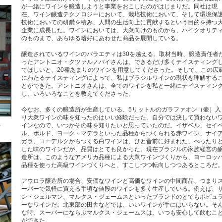
が一緒にワインを醸造しようと事業をおこしたのがはじまりだ。同社は現
在、ワイン醸造テクノロジーにおいて、栽培技術において、そして環境保
技術においての研鑽を積み、人間の生活向上に貢献するという目的を持つ
企業に成長した。ワインにおいては、大衆向けのものから、ハイクオリテ
のものまで、あらゆる嗜好にあわせた商品を展開している。
醸造されているワインのバラエティは30を越える。取材当時、醸造責任者
ったアントニオ・クツァルノバイさんは、できるだけ多くテイスティング
てほしいと、20種あまりのワインを用意してくださった。そして、この広
にわたるテイスティングによって、私はブラジルワインの現状を理解する
とができた。アントニオさんは、全てのワインを私と一緒にテイスティン
し、いろいろなことを教えてくださった。
今なお、多くの醸造所が生産している、5リットルのガラファオン（壷）入
り大衆ワインの味を知ったのはいい経験だった。自分では決して買わない
ル
インなので、いつかその味を知りたいと思っていたのだ。イザベル、セイ
ル、ボルド、ヨーク・マデラといった品種からつくられる赤ワイン、ナイ
ガラ、コーデルクからつくる白ワインは、ひと昔前に好まれた、べったり
した味のワインだが、品質はとても良かった。現在ブラジルの家族経営の
造所は、このようなアメリカ品種による大衆ワインづくりから、ヨーロッ
品種を使った高級ワインづくりへと、すこしづつ転向しつつあるところだ
アウロラ醸造所の場合、安価なワインと高価なワインの中間商品、つまり
ーパーで気軽に買える手頃な値段のワインも多く生産している。例えば、
ン・ジェルマン、マルクス・ジェームスといったブランドのとてもポピュ
ーなワインだ。北東部の田舎などでは、いいワインが手にはいらない。そ
な時、スーパーにならぶマルクス・ジェームスは、いつも安心して飲むこ
ができた。