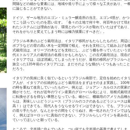
間隔などの細かな要素には、地域や造り手によって様々な工夫があり、一
に論じることができない。
ドイツ、ザール地方のエゴン・ミュラー醸造所の当主、エゴン4世が、かつ
てこう語っていたのを思い出す。「各々の土地で何十年、何百年かけて培
れたシステムには理由があり、環境とのバランスが取れていたはずであり
それをがらりと変えてしまう時には極力慎重にすべきだ」。
ブラジル本来のぶどう栽培法は、イタリア移民がもたらしたものだ。周辺
ポプラなどの背の高い木を一定間隔で植え、それを支柱にして組み上げる
式栽培法は、オリーブの木などを支柱にし、ぶどう棚を作っていたという
代エトルリア人の栽培法の名残りかもしれない。この古式栽培法は、現在
イタリアでは、ほぼ消滅してしまったそうだが、最初の移民がブラジルへ
旅立った135年前のイタリアには、まだそのような畑がいくつもあったこと
だろう。
イタリアの気候に良く似ているというブラジル南部で、定住を始めたイタ
ア人が、イタリアの伝統的なぶどう栽培法をまずはそのまま実践し、100年
の時を重ねて改良していったものー。例えば、ジョアン・カルロスの実家
畑がそうだ。それが近年のワイン産業のグローバル化により、垣根式栽培
に転換せざるを得ない事態となっている。確かに、棚栽培のアメリカ品種
らは、美味しいぶどうジュース（ブラジルのコクのあるぶどうジュースは
高！）はできても、現代人をうならせるワインはできない。でも、ブラジ
の造り手たちが、なんとかその間をくぐりぬけ、画一化されたワインでは
く、例えばヨーロッパに真似のできない、ブラジルらしいワインを産み出
ていってほしいと願っている。
ところで、北半球に住んでいると、つい何でも北半球の基準で考えてしま