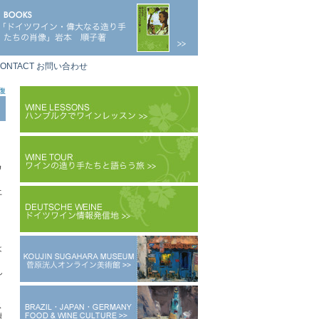
ONTACT お問い合わせ
復
ワ
土
は
し
ス
樹