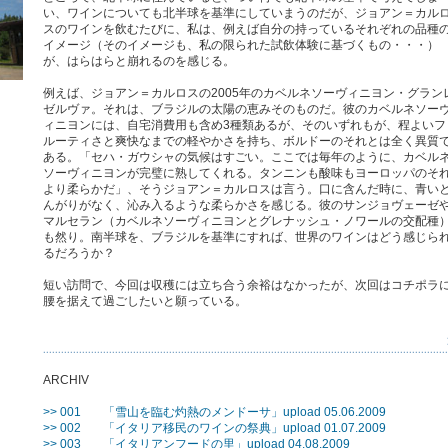
い、ワインについても北半球を基準にしていまうのだが、ジョアン＝カル
スのワインを飲むたびに、私は、例えば自分の持っているそれぞれの品種
イメージ（そのイメージも、私の限られた試飲体験に基づくもの・・・）
が、はらはらと崩れるのを感じる。
例えば、ジョアン＝カルロスの2005年のカベルネソーヴィニヨン・グラン
ゼルヴァ。それは、ブラジルの太陽の恵みそのものだ。彼のカベルネソー
ィニヨンには、自宅消費用も含め3種類あるが、そのいずれもが、程よいフ
ルーティさと爽快なまでの軽やかさを持ち、ボルドーのそれとは全く異質
ある。「セハ・ガウシャの気候はすごい。ここでは毎年のように、カベル
ソーヴィニヨンが完璧に熟してくれる。タンニンも酸味もヨーロッパのそ
より柔らかだ」、そうジョアン＝カルロスは言う。口に含んだ時に、青い
んがりがなく、沁み入るような柔らかさを感じる。彼のサンジョヴェーゼ
マルセラン（カベルネソーヴィニヨンとグレナッシュ・ノワールの交配種
も然り。南半球を、ブラジルを基準にすれば、世界のワインはどう感じら
るだろうか？
短い訪問で、今回は収穫には立ち合う余裕はなかったが、次回はコチポラ
腰を据えて過ごしたいと願っている。
ARCHIV
>> 001
「雪山を臨む灼熱のメンドーサ」upload 05.06.2009
>> 002
「イタリア移民のワインの祭典」upload 01.07.2009
>> 003
「イタリアンフードの里」upload 04.08.2009