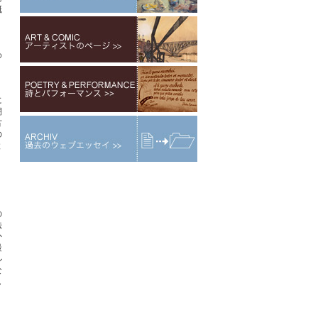
概
わ
、
に
棚
古
の
と
リ
の
法
か
最
ル
な
し