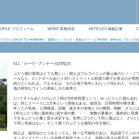
ROFILE プロフィール
WORK 業務内容
ARTICLES 掲載記事
C
ン彷徨通信
|
BACK TO HAMBURG 追憶のハンブルク・未知のドイツ
|
TRANS・BRASIL ブラジル往
011「カーヴ・アンチーガ訪問記5」
ぶどう畑の算術はとても難しい。例えばブルゴーニュの最上級のピノ・ノ
ールなら、1ヘクタールあたり30ヘクトリットル程度の果汁を得るのが理想
的だといわれる。でもそれは、その土地で長年にわたって培われた、その
地の特別なワインの美味しさの基準だ。
1ヘクタールあたりのぶどう樹が500本程度という、ゆったりした畑もあれ
ば、同じスペースに1万本という密植もある。栽培法、日照時間や降水量、
年ごとの気候、土壌構成、品種、接ぎ木の有無とその種類、樹齢、さらに
1本のぶどう樹に最終的に残す房の数・・・、無数の要素が、最終的に収穫
できるぶどうの量と質を決定する。世界に2つとして同じ畑はなく、2つと
て同じ気候はない、そして個々のぶどうも個別の生き物だ。
例えば、栽培法ひとつをとっても、様々な可能性があり、高品質ワインの
タンダードとなっている垣根式栽培であっても、垣根の高さや剪定法、植