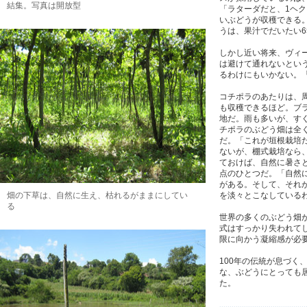
結集。写真は開放型
「ラターダだと、1ヘク
いぶどうが収穫できる。
うは、果汁でだいたい6
しかし近い将来、ヴィ
は避けて通れないとい
るわけにもいかない。
コチポラのあたりは、
も収穫できるほど。ブ
地だ。雨も多いが、す
チポラのぶどう畑は全
だ。「これが垣根栽培
ないが、棚式栽培なら
ておけば、自然に暑さ
点のひとつだ。「自然
がある。そして、それ
畑の下草は、自然に生え、枯れるがままにしてい
を淡々とこなしている
る
世界の多くのぶどう畑
式はすっかり失われて
限に向かう凝縮感が必
100年の伝統が息づく
な、ぶどうにとっても
た。