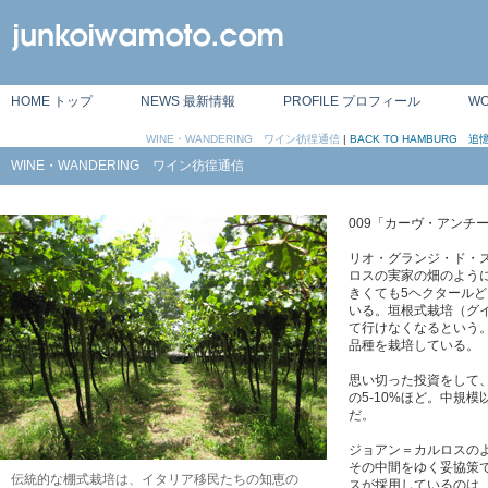
HOME トップ
NEWS 最新情報
PROFILE プロフィール
W
WINE・WANDERING ワイン彷徨通信
|
BACK TO HAMBURG
WINE・WANDERING ワイン彷徨通信
009「カーヴ・アンチ
リオ・グランジ・ド・
ロスの実家の畑のよう
きくても5ヘクタール
いる。垣根式栽培（グ
て行けなくなるという
品種を栽培している。
思い切った投資をして
の5-10%ほど。中規
だ。
ジョアン＝カルロスの
その中間をゆく妥協策
伝統的な棚式栽培は、イタリア移民たちの知恵の
スが採用しているのは