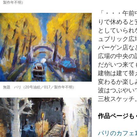
製作年不明）
「・・・午前
りで休めると
としていられ
ュブリック広
バーゲン店な
広場の中央の
だがいつ来て
建物は建て替
変わるか楽し
無題 パリ（20号油絵／017／製作年不明）
波はつぶやい
三枚スケッチ
作品ページも
パリのカフェ