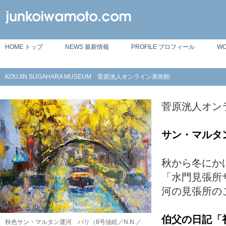
HOME トップ
NEWS 最新情報
PROFILE プロフィール
W
KOUJIN SUGAHARA MUSEUM 菅原洸人オンライン美術館
菅原洸人オン
サン・マルタ
秋から冬にか
「水門見張所
河の見張所の
伯父の日記「
秋色サン・マルタン運河 パリ（8号油絵／N.N.／