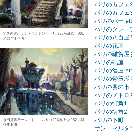
パリのカフェ
パリのカフェ
パリのバー etc
パリのクレー
初冬の運河サン・マルタン パリ（20号油絵／061
パリの八百屋
／製作年不明）
パリの花屋
パリの雑貨屋
パリの靴屋
パリの酒屋 etc
パリの骨董屋
パリの蚤の市
パリのメトロ
パリの街角1
パリの街角2
パリの下町
水門見張所サン・ドニ パリ（20号油絵／062／製
作年不明）
サン・マルタ