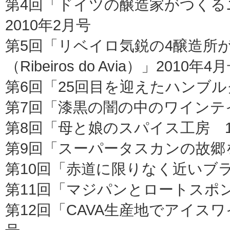
第4回「ドイツの醸造家がつくる
2010年2月号
第5回「リベイロ気鋭の4醸造所
（Ribeiros do Avia）」2010年4
第6回「25回目を迎えたハンブル
第7回「漆黒の闇の中のワインテイ
第8回「母と娘のスパイス工房 100
第9回「スーパータスカンの故郷を訪ね
第10回「赤道に限りなく近いブラ
第11回「マジパンとロートスポン
第12回「CAVA生産地でアイスワイ